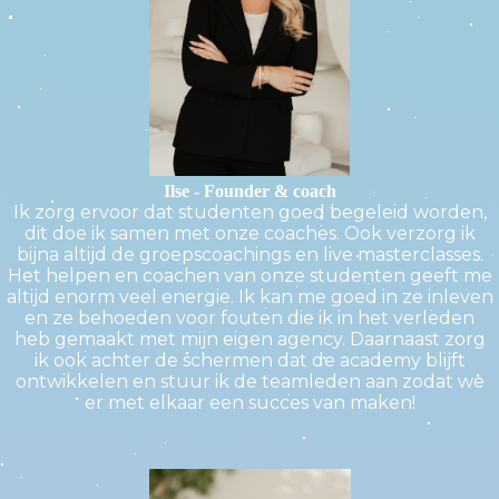
Ilse - Founder & coach
Ik zorg ervoor dat studenten goed begeleid worden,
dit doe ik samen met onze coaches. Ook verzorg ik
bijna altijd de groepscoachings en live masterclasses.
Het helpen en coachen van onze studenten geeft me
altijd enorm veel energie. Ik kan me goed in ze inleven
en ze behoeden voor fouten die ik in het verleden
heb gemaakt met mijn eigen agency. Daarnaast zorg
ik ook achter de schermen dat de academy blijft
ontwikkelen en stuur ik de teamleden aan zodat we
er met elkaar een succes van maken!