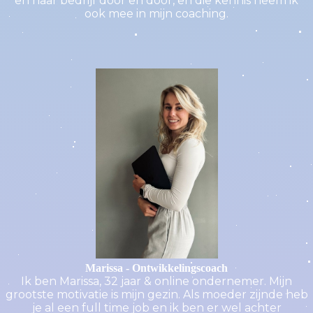
en haar bedrijf door en door, en die kennis neem ik
ook mee in mijn coaching.
Marissa - Ontwikkelingscoach
Ik ben Marissa, 32 jaar & online ondernemer. Mijn
grootste motivatie is mijn gezin. Als moeder zijnde heb
je al een full time job en ik ben er wel achter