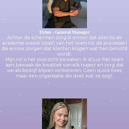
Dylan - General Manager
Achter de schermen zorg ik ervoor dat alles bij de
academie soepel loopt; van het team tot de processen
die ervoor zorgen dat klanten krijgen wat hen beloofd
wordt.
Mijn rol is het overzicht bewaken: ik stuur het team
aan, bewaak de kwaliteit van elk traject en zorg dat
we als bedrijf blijven verbeteren. Geen quick fixes,
maar een organisatie die doet wat ze zegt.