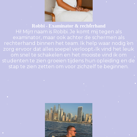
Robbi - Examinator & rechterhand
Hi! Mijn naam is Robbi. Je komt mij tegen als
examinator, maar ook achter de schermen als
rechterhand binnen het team. Ik help waar nodig en
zorg ervoor dat alles soepel verloopt. Ik vind het leuk
om snel te schakelen en het mooiste vind ik om
studenten te zien groeien tijdens hun opleiding en de
stap te zien zetten om voor zichzelf te beginnen.