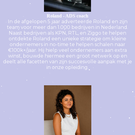
Roland - ADS coach
In de afgelopen 5 jaar adverteerde Roland en zijn
team voor meer dan 1.000 bedrijven in Nederland.
Naast bedrijven als KPN, RTL, en Ziggo te helpen
ontdekte Roland een unieke strategie om kleine
ondernemers in no-time te helpen schalen naar
€100k+/jaar. Hij hielp veel ondernemers aan extra
winst, bouwde hiermee een groot netwerk op en
deelt alle facetten van zijn succesvolle aanpak met je
in onze opleiding.