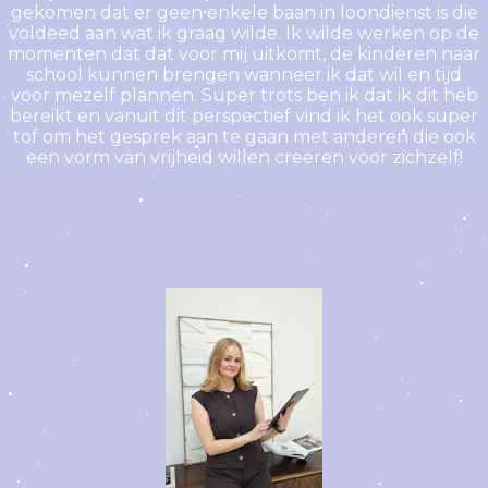
gekomen dat er geen enkele baan in loondienst is die
voldeed aan wat ik graag wilde. Ik wilde werken op de
momenten dat dat voor mij uitkomt, de kinderen naar
school kunnen brengen wanneer ik dat wil en tijd
voor mezelf plannen. Super trots ben ik dat ik dit heb
bereikt en vanuit dit perspectief vind ik het ook super
tof om het gesprek aan te gaan met anderen die ook
een vorm van vrijheid willen creëren voor zichzelf!