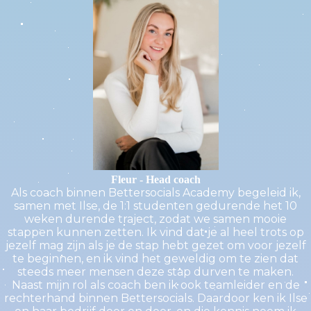
Fleur - Head coach
Als coach binnen Bettersocials Academy begeleid ik,
samen met Ilse, de 1:1 studenten gedurende het 10
weken durende traject, zodat we samen mooie
stappen kunnen zetten. Ik vind dat je al heel trots op
jezelf mag zijn als je de stap hebt gezet om voor jezelf
te beginnen, en ik vind het geweldig om te zien dat
steeds meer mensen deze stap durven te maken.
Naast mijn rol als coach ben ik ook teamleider en de
rechterhand binnen Bettersocials. Daardoor ken ik Ilse