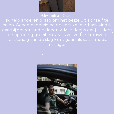
Alexandra - Coach
Ik help anderen graag om het beste uit zichzelf te
halen. Goede begeleiding en eerlijke feedback vind ik
daarbij ontzettend belangrijk. Mijn doel is dat jij tijdens
de opleiding groeit en straks vol zelfvertrouwen
zelfstandig aan de slag kunt gaan als social media
manager.